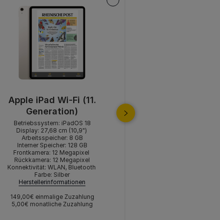
Apple iPad Wi-Fi (11.
SAMSUNG Gala
Generation)
Betriebssyste
Betriebssystem: iPadOS 18
Display: 27,8
Display: 27,68 cm (10,9")
Arbeitsspeic
Arbeitsspeicher: 8 GB
Interner Speic
Interner Speicher: 128 GB
Frontkamera: 
Frontkamera: 12 Megapixel
Rückkamera: 8
Rückkamera: 12 Megapixel
Konnektivität: WLA
Konnektivität: WLAN, Bluetooth
Farbe: S
Farbe: Silber
Herstellerinf
Herstellerinformationen
69,00€ einmali
149,00€ einmalige Zuzahlung
5,00€ monatliche Zuzahlung