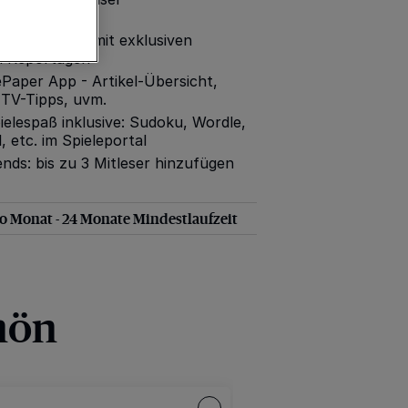
portal (RP+)
ntagszeitung mit exklusiven
d Reportagen
ePaper App - Artikel-Übersicht,
 TV-Tipps, uvm.
ielespaß inklusive: Sudoku, Wordle,
 etc. im Spieleportal
ends: bis zu 3 Mitleser hinzufügen
ro Monat - 24 Monate Mindestlaufzeit
hön