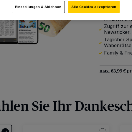
Nachrichten
Einstellungen & Ablehnen
Alle Cookies akzeptieren
Digitale Son
Inhalten un
Zugriff zur 
Newsticker,
Täglicher Sp
Wabenrätsel,
Family & Fri
max. 63,99 € p
hlen Sie Ihr Dankesc