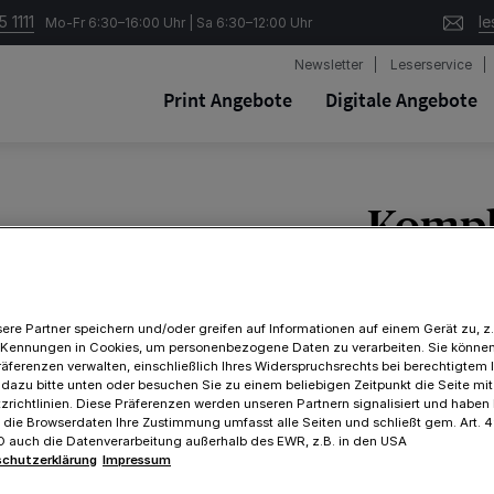
 1111
le
Mo-Fr 6:30–16:00 Uhr | Sa 6:30–12:00 Uhr
Newsletter
Leserservice
Print Angebote
Digitale Angebote
Kompl
Prämi
ere Partner speichern und/oder greifen auf Informationen auf einem Gerät zu, z.
Für Neukund
 Kennungen in Cookies, um personenbezogene Daten zu verarbeiten. Sie können
räferenzen verwalten, einschließlich Ihres Widerspruchsrechts bei berechtigtem 
 dazu bitte unten oder besuchen Sie zu einem beliebigen Zeitpunkt die Seite mi
Gedruckte Z
richtlinien. Diese Präferenzen werden unseren Partnern signalisiert und haben
Digitale Zei
f die Browserdaten Ihre Zustimmung umfasst alle Seiten und schließt gem. Art. 49
lesen
VO auch die Datenverarbeitung außerhalb des EWR, z.B. in den USA
chutzerklärung
Impressum
Zugriff auf 
Werbefreier 