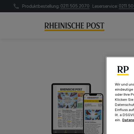
0211 505 2070
0211 505
Produktbestellung:
Leserservice:
Wir und uns
eindeutige
oder Ihre P
Klicken Sie
Datenschutz
Einfluss au
lit. a DSG
ein.
Datens