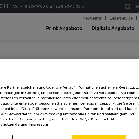
 1111
le
Mo-Fr 6:30–16:00 Uhr | Sa 6:30–12:00 Uhr
Newsletter
Leserservice
Print Angebote
Digitale Angebote
Samsta
gedruc
ere Partner speichern und/oder greifen auf Informationen auf einem Gerät zu, z.
 Kennungen in Cookies, um personenbezogene Daten zu verarbeiten. Sie können
zu Ihrem bes
räferenzen verwalten, einschließlich Ihres Widerspruchsrechts bei berechtigtem 
 dazu bitte unten oder besuchen Sie zu einem beliebigen Zeitpunkt die Seite mi
Samstags di
richtlinien. Diese Präferenzen werden unseren Partnern signalisiert und haben
f die Browserdaten Ihre Zustimmung umfasst alle Seiten und schließt gem. Art. 49
keine langfr
VO auch die Datenverarbeitung außerhalb des EWR, z.B. in den USA
Jederzeit k
chutzerklärung
Impressum