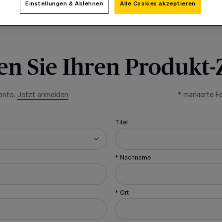
Einstellungen & Ablehnen
Alle Cookies akzeptieren
Nur 5,00 € pro
len Sie Ihren Produkt
Konto.
Jetzt anmelden
* markierte Fe
Titel
* Nachname
* Ort