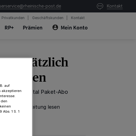
serservice@rheinische-post.de
Kontakt
Privatkunden
Geschäftskunden
Kontakt
RP+
Prämien
Mein Konto
g zusätzlich
kt lesen
B. auf
 akzeptieren
tehenden Digital Paket-Abo
Interesse.
t den
e gedruckte Zeitung lesen
 keinen
 Abs. 1 S. 1
istige Bindung
ündbar