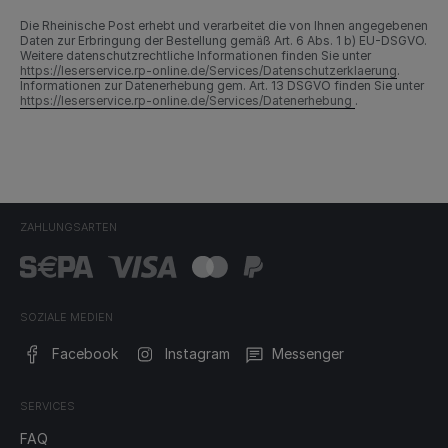
Die Rheinische Post erhebt und verarbeitet die von Ihnen angegebenen
Daten zur Erbringung der Bestellung gemäß Art. 6 Abs. 1 b) EU-DSGVO.
Weitere datenschutzrechtliche Informationen finden Sie unter
https://leserservice.rp-online.de/Services/Datenschutzerklaerung
.
Informationen zur Datenerhebung gem. Art. 13 DSGVO finden Sie unter
https://leserservice.rp-online.de/Services/Datenerhebung
.
ZAHLUNGSARTEN
SOZIALE MEDIEN
Facebook
Instagram
Messenger
SERVICES
FAQ