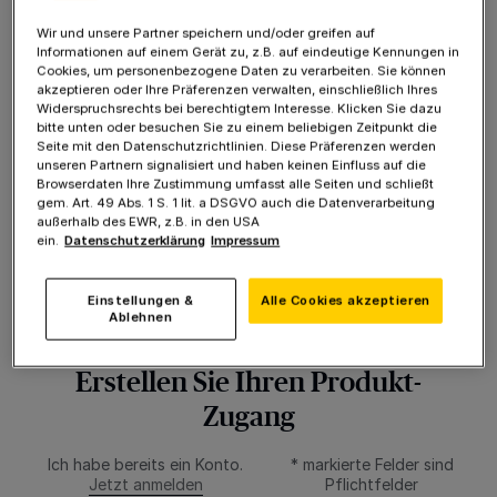
Jahren
Wir und unsere Partner speichern und/oder greifen auf
Kindgerecht aufbereitete Themen & Nachrichten
Informationen auf einem Gerät zu, z.B. auf eindeutige Kennungen in
Cookies, um personenbezogene Daten zu verarbeiten. Sie können
Spannende Mitmachaktionen
akzeptieren oder Ihre Präferenzen verwalten, einschließlich Ihres
Tolle Ausflugs-, Spiele- und Buchtipps
Widerspruchsrechts bei berechtigtem Interesse. Klicken Sie dazu
bitte unten oder besuchen Sie zu einem beliebigen Zeitpunkt die
Sollten wir innerhalb der 4 Wochen nichts von
Seite mit den Datenschutzrichtlinien. Diese Präferenzen werden
Ihnen hören, profitieren Sie auch im Anschluss
unseren Partnern signalisiert und haben keinen Einfluss auf die
von allen Vorteilen
Browserdaten Ihre Zustimmung umfasst alle Seiten und schließt
gem. Art. 49 Abs. 1 S. 1 lit. a DSGVO auch die Datenverarbeitung
außerhalb des EWR, z.B. in den USA
4 Wochen kostenlos! Anschließend ab 8,90 € pro
ein.
Datenschutzerklärung
Impressum
Monat.
Einstellungen &
Alle Cookies akzeptieren
Ablehnen
Erstellen Sie Ihren Produkt-
Zugang
Ich habe bereits ein Konto.
* markierte Felder sind
Jetzt anmelden
Pflichtfelder