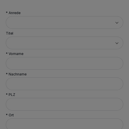
* Anrede
Titel
* Vorname
* Nachname
* PLZ
* Ort