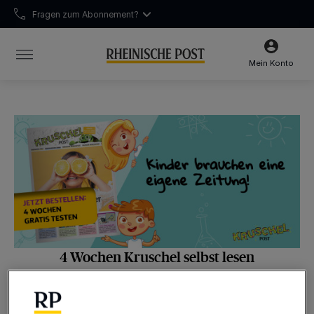
Fragen zum Abonnement?
Chatten Sie mit uns
Unsere Öffnungszeiten:
Mo-Fr 6:30–16:00 Uhr | Sa 6:30–12:00 Uhr
Mein Konto
4 Wochen Kruschel selbst lesen
Für Abonnenten
Eine hochwertige Zeitung für Kinder von 6 – 12