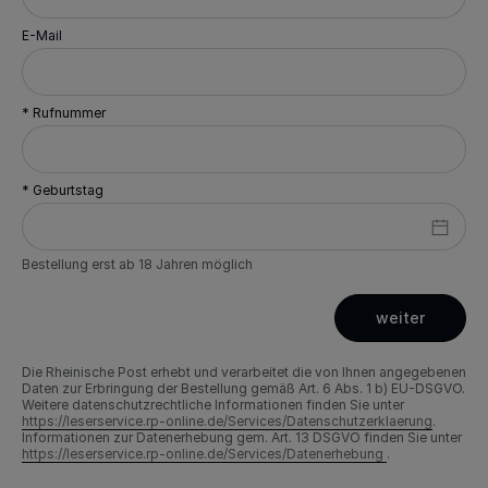
E-Mail
* Rufnummer
* Geburtstag
Bestellung erst ab 18 Jahren möglich
weiter
Die Rheinische Post erhebt und verarbeitet die von Ihnen angegebenen
Daten zur Erbringung der Bestellung gemäß Art. 6 Abs. 1 b) EU-DSGVO.
Weitere datenschutzrechtliche Informationen finden Sie unter
https://leserservice.rp-online.de/Services/Datenschutzerklaerung
.
Informationen zur Datenerhebung gem. Art. 13 DSGVO finden Sie unter
https://leserservice.rp-online.de/Services/Datenerhebung
.