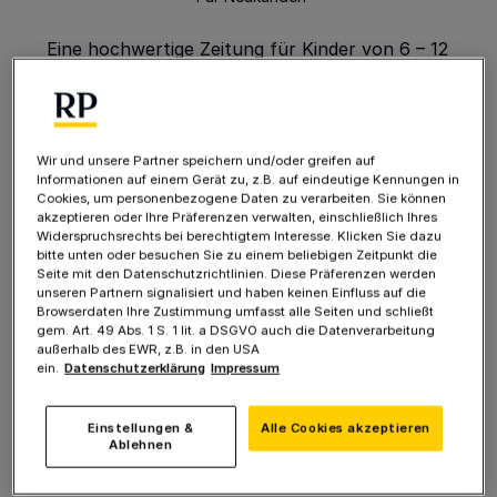
Eine hochwertige Zeitung für Kinder von 6 – 12
Jahren
Kindgerecht aufbereitete Themen & Nachrichten
Spannende Mitmachaktionen
Tolle Ausflugs-, Spiele- und Buchtipps
Wir und unsere Partner speichern und/oder greifen auf
Sollten wir innerhalb der 4 Wochen nichts von
Informationen auf einem Gerät zu, z.B. auf eindeutige Kennungen in
Cookies, um personenbezogene Daten zu verarbeiten. Sie können
Ihnen hören, profitieren Sie auch im Anschluss
akzeptieren oder Ihre Präferenzen verwalten, einschließlich Ihres
von allen Vorteilen
Widerspruchsrechts bei berechtigtem Interesse. Klicken Sie dazu
bitte unten oder besuchen Sie zu einem beliebigen Zeitpunkt die
Seite mit den Datenschutzrichtlinien. Diese Präferenzen werden
4 Wochen kostenlos! Anschließend ab 10,90 € pro
unseren Partnern signalisiert und haben keinen Einfluss auf die
Browserdaten Ihre Zustimmung umfasst alle Seiten und schließt
Monat.
gem. Art. 49 Abs. 1 S. 1 lit. a DSGVO auch die Datenverarbeitung
außerhalb des EWR, z.B. in den USA
ein.
Datenschutzerklärung
Impressum
Daten des Beschenkten
Einstellungen &
Alle Cookies akzeptieren
Ablehnen
* markierte Felder sind Pflichtfelder