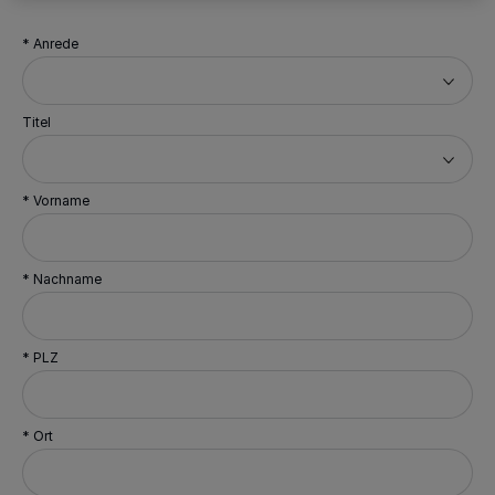
* Anrede
Titel
* Vorname
* Nachname
* PLZ
* Ort