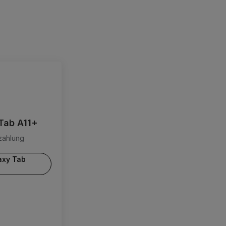
Tab A11+
uzahlung
axy Tab