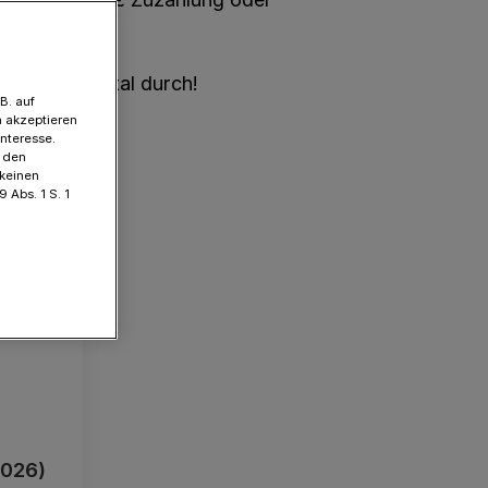
tzkosten
.
ten Sie digital durch!
B. auf
 akzeptieren
Interesse.
t den
 keinen
 Abs. 1 S. 1
2026)