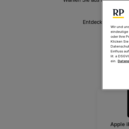
entsche
Entdecken Sie alle 
Wir und uns
eindeutige
oder Ihre P
Klicken Sie
Datenschutz
Einfluss au
lit. a DSG
ein.
Datens
Apple i