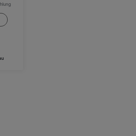
hlung
au