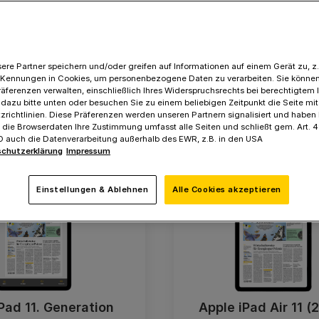
iden Sie sich für unsere
175 € Barprämie
ohne Zusa
Angebote, sichern Sie sich Ihre Wunschprämie und star
ere Partner speichern und/oder greifen auf Informationen auf einem Gerät zu, z.
 Kennungen in Cookies, um personenbezogene Daten zu verarbeiten. Sie können
räferenzen verwalten, einschließlich Ihres Widerspruchsrechts bei berechtigtem 
 dazu bitte unten oder besuchen Sie zu einem beliebigen Zeitpunkt die Seite mi
richtlinien. Diese Präferenzen werden unseren Partnern signalisiert und haben
Apple iPads
f die Browserdaten Ihre Zustimmung umfasst alle Seiten und schließt gem. Art. 49
VO auch die Datenverarbeitung außerhalb des EWR, z.B. in den USA
chutzerklärung
Impressum
Einstellungen & Ablehnen
Alle Cookies akzeptieren
Pad 11. Generation
Apple iPad Air 11 (