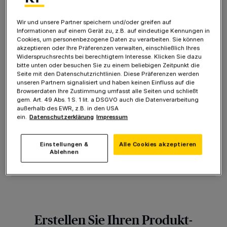
Digitale Zeitung (ePaper) bereits am Vorabend
Zugriff auf alle digitalen Lokalausgaben
Wir und unsere Partner speichern und/oder greifen auf
Informationen auf einem Gerät zu, z.B. auf eindeutige Kennungen in
Werbefreier Zugriff auf unser Nachrichtenportal
Cookies, um personenbezogene Daten zu verarbeiten. Sie können
(RP+)
akzeptieren oder Ihre Präferenzen verwalten, einschließlich Ihres
Digitale Sonntagszeitung mit exklusiven Inhalten
Widerspruchsrechts bei berechtigtem Interesse. Klicken Sie dazu
bitte unten oder besuchen Sie zu einem beliebigen Zeitpunkt die
und Reportagen
Seite mit den Datenschutzrichtlinien. Diese Präferenzen werden
Zugriff zur ePaper App - kostenlose digitale
unseren Partnern signalisiert und haben keinen Einfluss auf die
Magazine (z.B. COUCH, Stern oder GEO)
Browserdaten Ihre Zustimmung umfasst alle Seiten und schließt
gem. Art. 49 Abs. 1 S. 1 lit. a DSGVO auch die Datenverarbeitung
Täglicher Spielespaß inklusive: Sudoku, Wordle,
außerhalb des EWR, z.B. in den USA
Wabenrätsel, etc. im Spieleportal
ein.
Datenschutzerklärung
Impressum
Family & Friends: bis zu 2 Mitleser kostenlos
hinzufügen
Einstellungen &
Alle Cookies akzeptieren
Ablehnen
39,90 € pro Monat
Erstellen Sie Ihren Produkt-