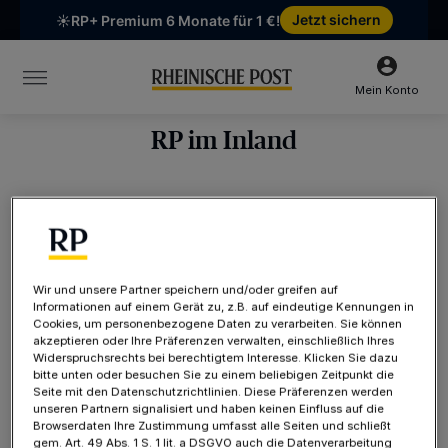
Chatten Sie mit uns
Unsere Öffnungszeiten:
Mo-Fr 6:30–16:00 Uhr | Sa 6:30–12:00 Uhr
Mein Konto
RP im Inland
Die Rheinische Post im Inland
Im Kernverbreitungsgebiet von Düsseldorf zur
holländischen Grenze bis ins Bergische Land ist die
Wir und unsere Partner speichern und/oder greifen auf
Informationen auf einem Gerät zu, z.B. auf eindeutige Kennungen in
Rheinische Post bei allen Zeitungs- und
Cookies, um personenbezogene Daten zu verarbeiten. Sie können
Zeitschriftenhändlern erhältlich. Sie erhalten die
akzeptieren oder Ihre Präferenzen verwalten, einschließlich Ihres
Widerspruchsrechts bei berechtigtem Interesse. Klicken Sie dazu
Rheinische Post selbstverständlich auch an
bitte unten oder besuchen Sie zu einem beliebigen Zeitpunkt die
Bahnhöfen im Verbreitungsgebiet und an vielen
Seite mit den Datenschutzrichtlinien. Diese Präferenzen werden
unseren Partnern signalisiert und haben keinen Einfluss auf die
Bahnhöfen im Ruhrgebiet.
Browserdaten Ihre Zustimmung umfasst alle Seiten und schließt
gem. Art. 49 Abs. 1 S. 1 lit. a DSGVO auch die Datenverarbeitung