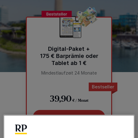
Digital-Paket +
175 € Barprämie oder
Tablet ab 1 €
Mindestlaufzeit 24 Monate
Bestseller
39,90
€ / Monat
Jetzt entdecken
Gedruckte Zeitung