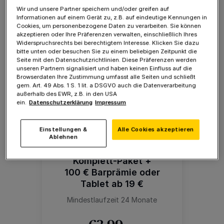
Wir und unsere Partner speichern und/oder greifen auf
Digitale Zeitung (ePaper)
Informationen auf einem Gerät zu, z.B. auf eindeutige Kennungen in
Werbefreier Zugriff auf
Cookies, um personenbezogene Daten zu verarbeiten. Sie können
unser Nachrichtenportal
akzeptieren oder Ihre Präferenzen verwalten, einschließlich Ihres
(RP+)
Widerspruchsrechts bei berechtigtem Interesse. Klicken Sie dazu
bitte unten oder besuchen Sie zu einem beliebigen Zeitpunkt die
Tablets (ausgenommen
Seite mit den Datenschutzrichtlinien. Diese Präferenzen werden
iPad Air 11) für nur 1 €
unseren Partnern signalisiert und haben keinen Einfluss auf die
Zuzahlung
Browserdaten Ihre Zustimmung umfasst alle Seiten und schließt
gem. Art. 49 Abs. 1 S. 1 lit. a DSGVO auch die Datenverarbeitung
außerhalb des EWR, z.B. in den USA
ein.
Datenschutzerklärung
Impressum
Einstellungen &
Alle Cookies akzeptieren
Ablehnen
Komplett-Paket +
100 € Barprämie oder
Tablet ab 19 €
Mindestlaufzeit 24 Monate