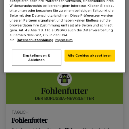
akzeptieren oder Ihre Präferenzen verwalten, einschließlich Ihres
Abpfiff
Widerspruchsrechts bei berechtigtem Interesse. Klicken Sie dazu
bitte unten oder besuchen Sie zu einem beliebigen Zeitpunkt die
Das Wichtigste vom Tag aus der Sportwelt - Infos,
Seite mit den Datenschutzrichtlinien. Diese Präferenzen werden
Ergebnisse, Hintergründe, Meinung und
unseren Partnern signalisiert und haben keinen Einfluss auf die
Nachrichten. Unser abendliches Briefing für alle
Browserdaten Ihre Zustimmung umfasst alle Seiten und schließt
Sport-Fans.
gem. Art. 49 Abs. 1 S. 1 lit. a DSGVO auch die Datenverarbeitung
außerhalb des EWR, z.B. in den USA
ein.
Datenschutzerklärung
Impressum
auswählen
Einstellungen &
Alle Cookies akzeptieren
Ablehnen
TÄGLICH
Fohlenfutter