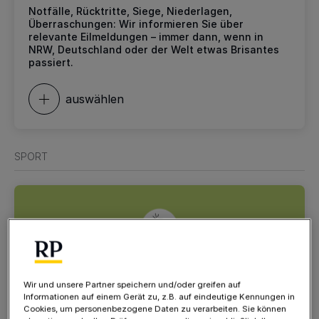
Notfälle, Rücktritte, Siege, Niederlagen,
Überraschungen: Wir informieren Sie über
relevante Eilmeldungen – immer dann, wenn in
NRW, Deutschland oder der Welt etwas Brisantes
passiert.
auswählen
SPORT
Wir und unsere Partner speichern und/oder greifen auf
Informationen auf einem Gerät zu, z.B. auf eindeutige Kennungen in
TÄGLICH
Cookies, um personenbezogene Daten zu verarbeiten. Sie können