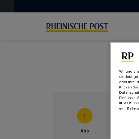
Wir und uns
eindeutige
oder Ihre P
Klicken Sie
Datenschutz
Einfluss au
lit. a DSG
ein.
Datens
Abo