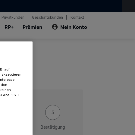
Privatkunden
Geschäftskunden
Kontakt
RP+
Prämien
Mein Konto
B. auf
 akzeptieren
Interesse.
t den
 keinen
 Abs. 1 S. 1
ung
Bestätigung