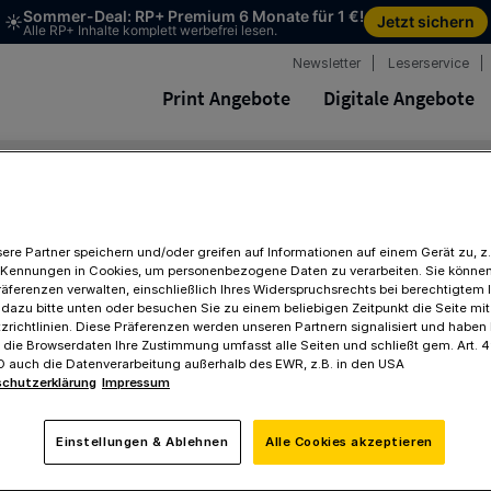
Newsletter
Leserservice
Print Angebote
Digitale Angebote
Kündigung
ere Partner speichern und/oder greifen auf Informationen auf einem Gerät zu, z.
 Kennungen in Cookies, um personenbezogene Daten zu verarbeiten. Sie können
räferenzen verwalten, einschließlich Ihres Widerspruchsrechts bei berechtigtem 
 dazu bitte unten oder besuchen Sie zu einem beliebigen Zeitpunkt die Seite mi
richtlinien. Diese Präferenzen werden unseren Partnern signalisiert und haben
f die Browserdaten Ihre Zustimmung umfasst alle Seiten und schließt gem. Art. 49
VO auch die Datenverarbeitung außerhalb des EWR, z.B. in den USA
chutzerklärung
Impressum
Einstellungen & Ablehnen
Alle Cookies akzeptieren
Grund
Adresse
Datenprüf