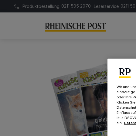
0211 505 2070
0211 505
Produktbestellung:
Leserservice:
Wir und uns
eindeutige
oder Ihre P
Klicken Sie
Datenschutz
Einfluss au
lit. a DSG
ein.
Datens