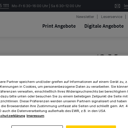
 1111
le
Mo-Fr 6:30–16:00 Uhr | Sa 6:30–12:00 Uhr
Newsletter
Leserservice
Print Angebote
Digitale Angebote
12 Mo
lesen
ere Partner speichern und/oder greifen auf Informationen auf einem Gerät zu, z.
Eine hochwert
 Kennungen in Cookies, um personenbezogene Daten zu verarbeiten. Sie können
räferenzen verwalten, einschließlich Ihres Widerspruchsrechts bei berechtigtem 
Jahren
 dazu bitte unten oder besuchen Sie zu einem beliebigen Zeitpunkt die Seite mi
richtlinien. Diese Präferenzen werden unseren Partnern signalisiert und haben
f die Browserdaten Ihre Zustimmung umfasst alle Seiten und schließt gem. Art. 49
Kindgerecht
VO auch die Datenverarbeitung außerhalb des EWR, z.B. in den USA
Nachrichte
chutzerklärung
Impressum
Tolle Ausflu
Spannende 