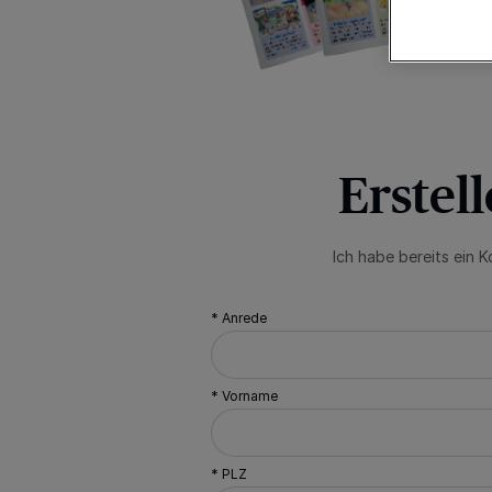
Erstel
Ich habe bereits ein 
* Anrede
* Vorname
* PLZ