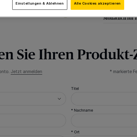
Einstellungen & Ablehnen
Alle Cookies akzeptieren
Monatlich für 
len Sie Ihren Produkt
Konto.
Jetzt anmelden
* markierte Fe
Titel
* Nachname
* Ort