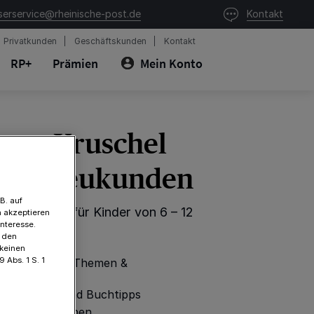
serservice@rheinische-post.de
Kontakt
Privatkunden
Geschäftskunden
Kontakt
RP+
Prämien
Mein Konto
nate Kruschel
, für Neukunden
B. auf
ige Zeitung für Kinder von 6 – 12
 akzeptieren
Interesse.
t den
 keinen
 Abs. 1 S. 1
 aufbereitete Themen &
n
gs-, Spiele- und Buchtipps
Mitmachaktionen